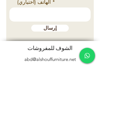
(الهاتف (اختياري
إرسال
الشوف للمفروشات
abd@alshouffurniture.net
+971556607000
+97165326900
+97165390790
صندوق بريد 26735
© 2021 الشوف للمفروشات
التجارة الإلكترونية by HennoTec